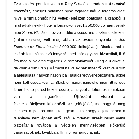
Ez a kitörési pont lett volna a
Tony Scott
által rendezett
Az utolsó
cserkész
,
amelyet hatalmas hype fogadott már a forgatás alatt,
mivel a filmrajongók hírül vették (egészen pontosan: a csapból is
hírül adták nekik), hogy a forgatókönyvet 1.750.000 dollárért vették
meg
Shane Black
től – ez volt addig a csúcstartó a szkriptek között.
(Talmi dicsőség volt: még abban az évben lenyomta őt
Joe
Esterhas
az
Elemi ösztön
3.000.000 dollárjával.) Black annál is
inkább lett számottevő tényező, mert már egyszer bizonyított, ti. ő
írta meg a
Halálos fegyver
1-2.
forgatókönyvét. (Meg a 3-dikat is,
de csak e film után.) Mármost ha valakinek innentől kezdve a film
alapfelállása nagyon hasonlít a Halálos fegyver-sorozatéra, akkor
nem kell csodálkoznia, Black önmagát ismételte meg: itt is egy
fehér-fekete párost hozott össze, amelyből a fehérnek romokban
van a magánélete. Újításként viszont a
fekete erőteljesen különbözik az „elődjétől”, merthogy ő meg
teljesen a padlón van. Ha ugyan – merthogy a jellemének a
felépítése nem éppen erről szól. A történet sikerét kellett volna
biztosítania továbbá a végtelen mennyiségben előkerülő
trágárságoknak, továbbá a film noiros hangulatnak.