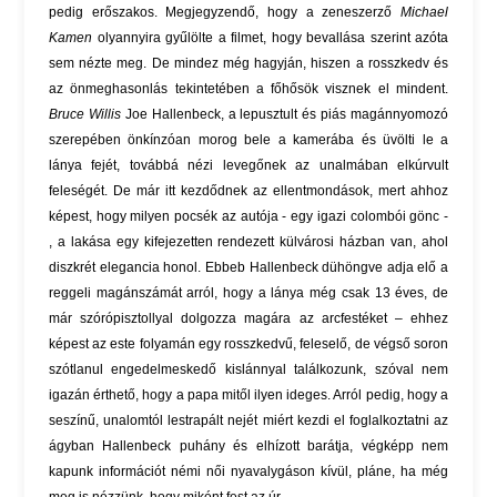
pedig erőszakos. Megjegyzendő, hogy a zeneszerző
Michael
Kamen
olyannyira gyűlölte a filmet, hogy bevallása szerint azóta
sem nézte meg. De mindez még hagyján, hiszen a rosszkedv és
az önmeghasonlás tekintetében a főhősök visznek el mindent.
Bruce Willis
Joe Hallenbeck, a lepusztult és piás magánnyomozó
szerepében önkínzóan morog bele a kamerába és üvölti le a
lánya fejét, továbbá nézi levegőnek az unalmában elkúrvult
feleségét. De már itt kezdődnek az ellentmondások, mert ahhoz
képest, hogy milyen pocsék az autója - egy igazi colombói gönc -
, a lakása egy kifejezetten rendezett külvárosi házban van, ahol
diszkrét elegancia honol. Ebbeb Hallenbeck dühöngve adja elő a
reggeli magánszámát arról, hogy a lánya még csak 13 éves, de
már szórópisztollyal dolgozza magára az arcfestéket – ehhez
képest az este folyamán egy rosszkedvű, feleselő, de végső soron
szótlanul engedelmeskedő kislánnyal találkozunk, szóval nem
igazán érthető, hogy a papa mitől ilyen ideges. Arról pedig, hogy a
seszínű, unalomtól lestrapált nejét miért kezdi el foglalkoztatni az
ágyban Hallenbeck puhány és elhízott barátja, végképp nem
kapunk információt némi női nyavalygáson kívül, pláne, ha még