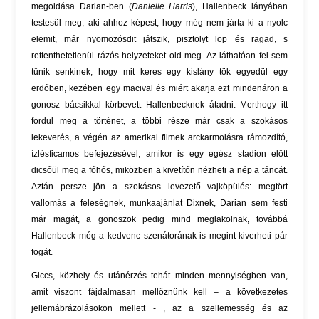
megoldása Darian-ben (
Danielle Harris
), Hallenbeck lányában
testesül meg, aki ahhoz képest, hogy még nem járta ki a nyolc
elemit, már nyomozósdit játszik, pisztolyt lop és ragad, s
rettenthetetlenül rázós helyzeteket old meg. Az láthatóan fel sem
tűnik senkinek, hogy mit keres egy kislány tök egyedül egy
erdőben, kezében egy macival és miért akarja ezt mindenáron a
gonosz bácsikkal körbevett Hallenbecknek átadni. Merthogy itt
fordul meg a történet, a többi része már csak a szokásos
lekeverés, a végén az amerikai filmek arckarmolásra rámozdító,
ízlésficamos befejezésével, amikor is egy egész stadion előtt
dicsőül meg a főhős, miközben a kivetítőn nézheti a nép a táncát.
Aztán persze jön a szokásos levezető vajköpülés: megtört
vallomás a feleségnek, munkaajánlat Dixnek, Darian sem festi
már magát, a gonoszok pedig mind meglakolnak, továbbá
Hallenbeck még a kedvenc szenátorának is megint kiverheti pár
fogát.
Giccs, közhely és utánérzés tehát minden mennyiségben van,
amit viszont fájdalmasan mellőznünk kell – a következetes
jellemábrázolásokon mellett - , az a szellemesség és az