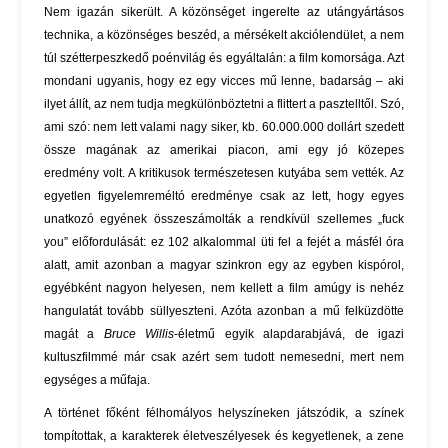
Nem igazán sikerült. A közönséget ingerelte az utángyártásos
technika, a közönséges beszéd, a mérsékelt akciólendület, a nem
túl szétterpeszkedő poénvilág és egyáltalán: a film komorsága. Azt
mondani ugyanis, hogy ez egy vicces mű lenne, badarság – aki
ilyet állít, az nem tudja megkülönböztetni a flittert a pasztelltől. Szó,
ami szó: nem lett valami nagy siker, kb. 60.000.000 dollárt szedett
össze magának az amerikai piacon, ami egy jó közepes
eredmény volt. A kritikusok természetesen kutyába sem vették. Az
egyetlen figyelemreméltó eredménye csak az lett, hogy egyes
unatkozó egyének összeszámolták a rendkívül szellemes „fuck
you” előfordulását: ez 102 alkalommal üti fel a fejét a másfél óra
alatt, amit azonban a magyar szinkron egy az egyben kispórol,
egyébként nagyon helyesen, nem kellett a film amúgy is nehéz
hangulatát tovább süllyeszteni. Azóta azonban a mű felküzdötte
magát a
Bruce Willis
-életmű egyik alapdarabjává, de igazi
kultuszfilmmé már csak azért sem tudott nemesedni, mert nem
egységes a műfaja.
A történet főként félhomályos helyszíneken játszódik, a színek
tompítottak, a karakterek életveszélyesek és kegyetlenek, a zene