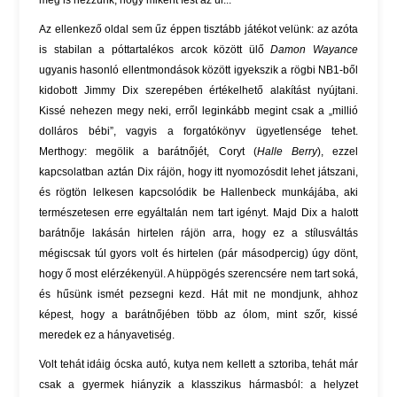
meg is nézzünk, hogy miként fest az úr...
Az ellenkező oldal sem űz éppen tisztább játékot velünk: az azóta
is stabilan a póttartalékos arcok között ülő
Damon Wayance
ugyanis hasonló ellentmondások között igyekszik a rögbi NB1-ből
kidobott Jimmy Dix szerepében értékelhető alakítást nyújtani.
Kissé nehezen megy neki, erről leginkább megint csak a „millió
dolláros bébi”, vagyis a forgatókönyv ügyetlensége tehet.
Merthogy: megölik a barátnőjét, Coryt (
Halle Berry
), ezzel
kapcsolatban aztán Dix rájön, hogy itt nyomozósdit lehet játszani,
és rögtön lelkesen kapcsolódik be Hallenbeck munkájába, aki
természetesen erre egyáltalán nem tart igényt. Majd Dix a halott
barátnője lakásán hirtelen rájön arra, hogy ez a stílusváltás
mégiscsak túl gyors volt és hirtelen (pár másodpercig) úgy dönt,
hogy ő most elérzékenyül. A hüppögés szerencsére nem tart soká,
és hűsünk ismét pezsegni kezd. Hát mit ne mondjunk, ahhoz
képest, hogy a barátnőjében több az ólom, mint szőr, kissé
meredek ez a hányavetiség.
Volt tehát idáig ócska autó, kutya nem kellett a sztoriba, tehát már
csak a gyermek hiányzik a klasszikus hármasból: a helyzet