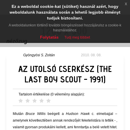
x
Ez a weboldal cookie-kat (sütiket) használ azért, hogy
weboldalunk használata során a lehető legjobb élményt
tudjuk biztosítani.
A weboldalunkon történő további böngészéssel hozzájárulsz a cookie-k
használatához.
Folytatás
Tudj meg többet
nézőzug
Gyöngyösi S. Zoltán
2010. 08. 08.
AZ UTOLSÓ CSERKÉSZ (THE
LAST BOY SCOUT - 1991)
Tartalom értékelése (0 vélemény alapján):
Miután
Bruce Willis
beégett a
Hudson Hawk
c. elmebajjal –
amelynek következtében annak rendezőjét feketelistára is tették - ,
valamit gyorsan produkálni kellett, ami fenntartja a belé vetett hitet.