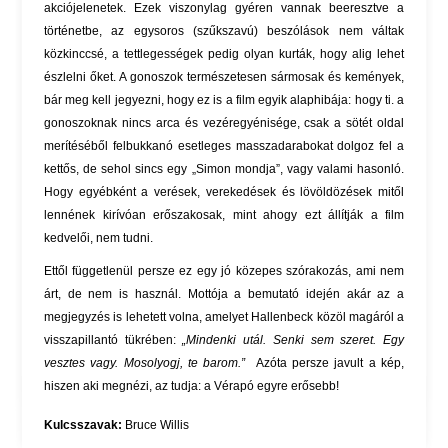
akciójelenetek. Ezek viszonylag gyéren vannak beeresztve a
történetbe, az egysoros (szűkszavú) beszólások nem váltak
közkinccsé, a tettlegességek pedig olyan kurták, hogy alig lehet
észlelni őket. A gonoszok természetesen sármosak és kemények,
bár meg kell jegyezni, hogy ez is a film egyik alaphibája: hogy ti. a
gonoszoknak nincs arca és vezéregyénisége, csak a sötét oldal
merítéséből felbukkanó esetleges masszadarabokat dolgoz fel a
kettős, de sehol sincs egy „Simon mondja”, vagy valami hasonló.
Hogy egyébként a verések, verekedések és lövöldözések mitől
lennének kirívóan erőszakosak, mint ahogy ezt állítják a film
kedvelői, nem tudni.
Ettől függetlenül persze ez egy jó közepes szórakozás, ami nem
árt, de nem is használ. Mottója a bemutató idején akár az a
megjegyzés is lehetett volna, amelyet Hallenbeck közöl magáról a
visszapillantó tükrében:
„Mindenki utál. Senki sem szeret. Egy
vesztes vagy. Mosolyogj, te barom.”
Azóta persze javult a kép,
hiszen aki megnézi, az tudja: a Vérapó egyre erősebb!
Kulcsszavak:
Bruce Willis