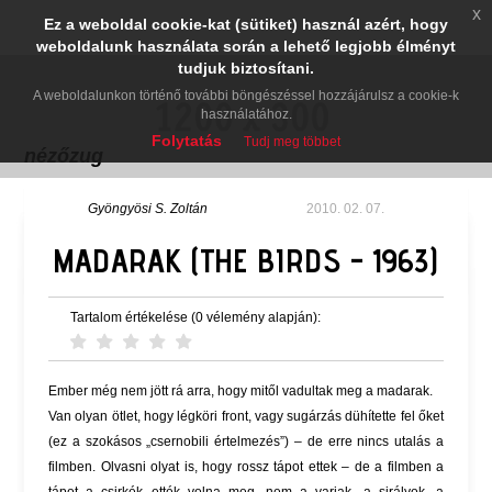
x
Ez a weboldal cookie-kat (sütiket) használ azért, hogy
weboldalunk használata során a lehető legjobb élményt
tudjuk biztosítani.
A weboldalunkon történő további böngészéssel hozzájárulsz a cookie-k
használatához.
Folytatás
Tudj meg többet
nézőzug
Gyöngyösi S. Zoltán
2010. 02. 07.
MADARAK (THE BIRDS - 1963)
Tartalom értékelése (0 vélemény alapján):
Ember még nem jött rá arra, hogy mitől vadultak meg a madarak.
Van olyan ötlet, hogy légköri front, vagy sugárzás dühítette fel őket
(ez a szokásos „csernobili értelmezés”) – de erre nincs utalás a
filmben. Olvasni olyat is, hogy rossz tápot ettek – de a filmben a