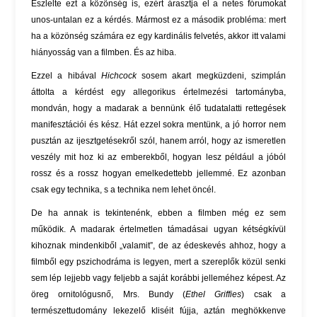
Észlelte ezt a közönség is, ezért árasztja el a netes fórumokat
unos-untalan ez a kérdés. Mármost ez a második probléma: mert
ha a közönség számára ez egy kardinális felvetés, akkor itt valami
hiányosság van a filmben. És az hiba.
Ezzel a hibával
Hichcock
sosem akart megküzdeni, szimplán
áttolta a kérdést egy allegorikus értelmezési tartományba,
mondván, hogy a madarak a bennünk élő tudatalatti rettegések
manifesztációi és kész. Hát ezzel sokra mentünk, a jó horror nem
pusztán az ijesztgetésekről szól, hanem arról, hogy az ismeretlen
veszély mit hoz ki az emberekből, hogyan lesz például a jóból
rossz és a rossz hogyan emelkedettebb jellemmé. Ez azonban
csak egy technika, s a technika nem lehet öncél.
De ha annak is tekintenénk, ebben a filmben még ez sem
működik. A madarak értelmetlen támadásai ugyan kétségkívül
kihoznak mindenkiből „valamit”, de az édeskevés ahhoz, hogy a
filmből egy pszichodráma is legyen, mert a szereplők közül senki
sem lép lejjebb vagy feljebb a saját korábbi jelleméhez képest. Az
öreg ornitológusnő, Mrs. Bundy (
Ethel Griffies
) csak a
természettudomány lekezelő kliséit fújja, aztán meghökkenve