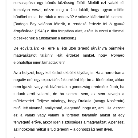
sorscsapása egy bűnös közösség fölött. Mielőtt ezt valaki túl
komolyan veszi, nézze meg a falu lakóit, hogy ugyan miféle
bűnöket mutat be róluk a rendező? A válasz kiábrándító: semmit.
[Bodega Bay valóban létezik, a rendező fedezte fel
A gyanú
árnyékában
(1943) c. film forgatása alatt, azóta is ezzel a filmmel
dicsekednek a turistáknak a lakosok.]
De egyáltalán: kell erre a légi úton terjedő járványra bármiféle
magyarázatot találni? Hát érdekel minket, hogy
Romero
élőhalottjai miért támadtak fel?
Az a helyzet, hogy kell és két okból kifolyólag is. Ha a horrorban a
negatív erő egy expozíciós faktumként lép be a történetbe, akkor
nem igazán vagyunk kíváncsiak a gonoszság eredetére. Jobb, ha
tudunk arról valamit, de ha semmit sem, az sem zavarja a
műélvezetet. Teljese mindegy, hogy Drakula (avagy Nosferatu)
mitől lett olyanná, amilyenné, elegendő, hogy az, ami. Ha viszont
ez a valaki vagy valami a történet folyamán alakul át egy
fenyegető erővé, akkor igenis szükséges a magyarázat. A penész,
az indokolás nélkül is tud terjedni – a gonoszság nem ilyen.