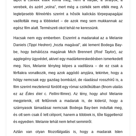
tápot a csirkék ették volna meg, nem a varjak, a sirályok, a
verebek, és azért „volna”, mert még a csirkék sem ették meg. A
legteljesebb félreértés szerint a hősök kalickás törpepapagájai
vadították meg a többieket – de azok meg sem mukkannak az
egész film alatt. Természeti okot tehát ne keressünk.
Hacsak nem egy emberben. Eszerint a madarakat az a Melanie
Daniels (
Tippi Hedren
) „hozta magával”, aki lement Bodega Bay-
be, hogy behálózza magának Mich Brennert (
Rod Taylor
), az
agglegény ügyvédet, akivel egy madárkereskedésben ismerkedett
meg. Nos, Melanie tényleg képes a vadításra – de ez csak a
férfiakra vonatkozik, meg azok aggódó anyjára, tekintve, hogy a
hölgy nemcsak egy gazdag bombázó, de ráadásul rosszhírű is, a
film szerint meztelenül fürdött egy római szökőkútban (finom utalás
ez az
Édes élet
c.
Fellini
-filmre). Az tény, hogy ahol Melanie
megjelenik, ott feltűnnek a madarak is, de kiderül, hogy a
szárnyasok támadásai nemcsak Bodega Bay-ben indultak meg,
és ott sem csak ő lett célpont, hanem a többiek is, tőle függetlenül
és egyedien. Melanie tehát nem tehet semmiről.
Aztán van olyan filozofálgatás is, hogy a madarak Isten