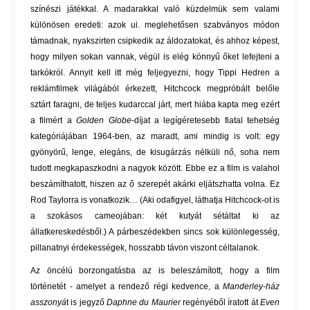
színészi játékkal. A madarakkal való küzdelmük sem valami
különösen eredeti: azok ui. meglehetősen szabványos módon
támadnak, nyakszirten csipkedik az áldozatokat, és ahhoz képest,
hogy milyen sokan vannak, végül is elég könnyű őket lefejteni a
tarkókról. Annyit kell itt még feljegyezni, hogy Tippi Hedren a
reklámfilmek világából érkezett, Hitchcock megpróbált belőle
sztárt faragni, de teljes kudarccal járt, mert hiába kapta meg ezért
a filmért a
Golden Globe
-díjat a legígéretesebb fiatal tehetség
kategóriájában 1964-ben, az maradt, ami mindig is volt: egy
gyönyörű, lenge, elegáns, de kisugárzás nélküli nő, soha nem
tudott megkapaszkodni a nagyok között. Ebbe ez a film is valahol
beszámíthatott, hiszen az ő szerepét akárki eljátszhatta volna. Ez
Rod Taylorra is vonatkozik… (Aki odafigyel, láthatja Hitchcock-ot is
a szokásos cameojában: két kutyát sétáltat ki az
állatkereskedésből.) A párbeszédekben sincs sok különlegesség,
pillanatnyi érdekességek, hosszabb távon viszont céltalanok.
Az öncélú borzongatásba az is beleszámított, hogy a film
történetét - amelyet a rendező régi kedvence, a
Manderley-ház
asszonyá
t is jegyző
Daphne du Maurier
regényéből íratott át
Even