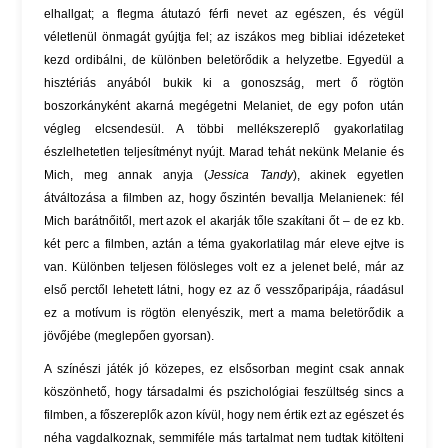
elhallgat; a flegma átutazó férfi nevet az egészen, és végül
véletlenül önmagát gyújtja fel; az iszákos meg bibliai idézeteket
kezd ordibálni, de különben beletörődik a helyzetbe. Egyedül a
hisztériás anyából bukik ki a gonoszság, mert ő rögtön
boszorkányként akarná megégetni Melaniet, de egy pofon után
végleg elcsendesül. A többi mellékszereplő gyakorlatilag
észlelhetetlen teljesítményt nyújt. Marad tehát nekünk Melanie és
Mich, meg annak anyja (
Jessica Tandy
), akinek egyetlen
átváltozása a filmben az, hogy őszintén bevallja Melanienek: fél
Mich barátnőitől, mert azok el akarják tőle szakítani őt – de ez kb.
két perc a filmben, aztán a téma gyakorlatilag már eleve ejtve is
van. Különben teljesen fölösleges volt ez a jelenet belé, már az
első perctől lehetett látni, hogy ez az ő vesszőparipája, ráadásul
ez a motívum is rögtön elenyészik, mert a mama beletörődik a
jövőjébe (meglepően gyorsan).
A színészi játék jó közepes, ez elsősorban megint csak annak
köszönhető, hogy társadalmi és pszichológiai feszültség sincs a
filmben, a főszereplők azon kívül, hogy nem értik ezt az egészet és
néha vagdalkoznak, semmiféle más tartalmat nem tudtak kitölteni