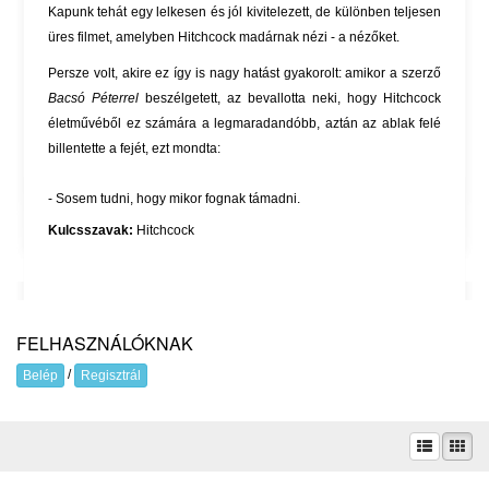
Kapunk tehát egy lelkesen és jól kivitelezett, de különben teljesen
üres filmet, amelyben Hitchcock madárnak nézi - a nézőket.
Persze volt, akire ez így is nagy hatást gyakorolt: amikor a szerző
Bacsó Péterrel
beszélgetett, az bevallotta neki, hogy Hitchcock
életművéből ez számára a legmaradandóbb, aztán az ablak felé
billentette a fejét, ezt mondta:
- Sosem tudni, hogy mikor fognak támadni.
Kulcsszavak:
Hitchcock
FELHASZNÁLÓKNAK
/
Belép
Regisztrál