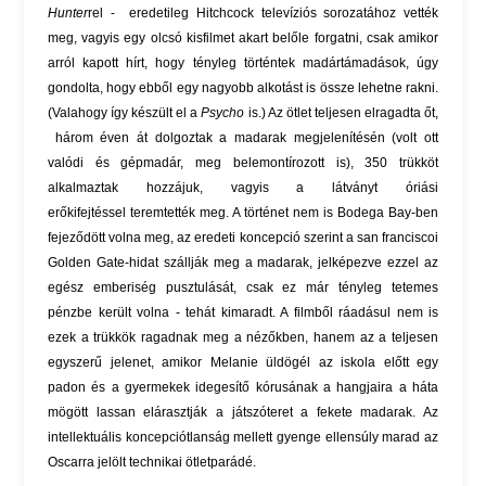
Hunter
rel - eredetileg Hitchcock televíziós sorozatához vették
meg, vagyis egy olcsó kisfilmet akart belőle forgatni, csak amikor
arról kapott hírt, hogy tényleg történtek madártámadások, úgy
gondolta, hogy ebből egy nagyobb alkotást is össze lehetne rakni.
(Valahogy így készült el a
Psycho
is.) Az ötlet teljesen elragadta őt,
három éven át dolgoztak a madarak megjelenítésén (volt ott
valódi és gépmadár, meg belemontírozott is), 350 trükköt
alkalmaztak hozzájuk, vagyis a látványt óriási
erőkifejtéssel teremtették meg. A történet nem is Bodega Bay-ben
fejeződött volna meg, az eredeti koncepció szerint a san franciscoi
Golden Gate-hidat szállják meg a madarak, jelképezve ezzel az
egész emberiség pusztulását, csak ez már tényleg tetemes
pénzbe került volna - tehát kimaradt. A filmből ráadásul nem is
ezek a trükkök ragadnak meg a nézőkben, hanem az a teljesen
egyszerű jelenet, amikor Melanie üldögél az iskola előtt egy
padon és a gyermekek idegesítő kórusának a hangjaira a háta
mögött lassan elárasztják a játszóteret a fekete madarak. Az
intellektuális koncepciótlanság mellett gyenge ellensúly marad az
Oscarra jelölt technikai ötletparádé.