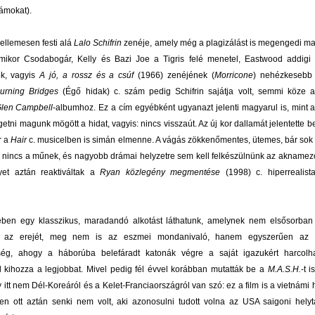
lámokat).
kellemesen festi alá
Lalo Schifrin
zenéje, amely még a plagizálást is megengedi m
mikor Csodabogár, Kelly és Bazi Joe a Tigris felé menetel, Eastwood addigi
ek, vagyis
A jó, a rossz és a csúf
(1966) zenéjének (
Morricone
) nehézkesebb 
urning Bridges
(Égő hidak) c. szám pedig Schifrin sajátja volt, semmi köze 
len Campbell
-albumhoz. Ez a cím egyébként ugyanazt jelenti magyarul is, mint 
égetni magunk mögött a hidat, vagyis: nincs visszaút. Az új kor dallamát jelentette 
r a
Hair
c. musicelben is simán elmenne. A vágás zökkenőmentes, ütemes, bár sok
 nincs a műnek, és nagyobb drámai helyzetre sem kell felkészülnünk az aknamez
yet aztán reaktiváltak a
Ryan közlegény megmentése
(1998) c. hiperrealis
ben egy klasszikus, maradandó alkotást láthatunk, amelynek nem elsősorban 
 az erejét, meg nem is az eszmei mondanivaló, hanem egyszerűen az a 
ég, ahogy a háborúba belefáradt katonák végre a saját igazukért harcolh
 kihozza a legjobbat. Mivel pedig fél évvel korábban mutatták be a
M.A.S.H.
-t i
y itt nem Dél-Koreáról és a Kelet-Franciaországról van szó: ez a film is a vietnámi
szen ott aztán senki nem volt, aki azonosulni tudott volna az USA saigoni helyt