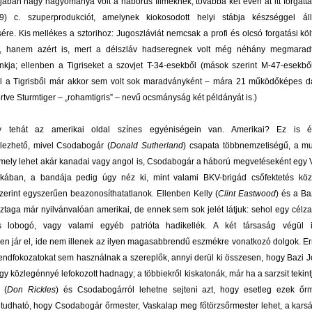
jában nagy hagyománya volt a háborús filmeknek, továbbá két éven át itt forgatt
) c. szuperprodukciót, amelynek kiokosodott helyi stábja készséggel á
ére. Kis mellékes a sztorihoz: Jugoszláviát nemcsak a profi és olcsó forgatási köl
ák, hanem azért is, mert a délszláv hadseregnek volt még néhány megmaradt 
kja; ellenben a Tigriseket a szovjet T-34-esekből (mások szerint M-47-esekből
el a Tigrisből már akkor sem volt sok maradványként – mára 21 működőképes d
rtve Sturmtiger – „rohamtigris” – nevű ocsmányság két példányát is.)
y tehát az amerikai oldal színes egyéniségein van. Amerikai? Ez is é
lezhető, mivel Csodabogár (
Donald Sutherland
) csapata többnemzetiségű, a mult
mely lehet akár kanadai vagy angol is, Csodabogár a háború megvetéseként egy 
akában, a bandája pedig úgy néz ki, mint valami BKV-brigád csőfektetés köz
zerint egyszerűen beazonosíthatatlanok. Ellenben Kelly (
Clint Eastwood
) és a Ba
sztaga már nyilvánvalóan amerikai, de ennek sem sok jelét látjuk: sehol egy célz
os lobogó, vagy valami egyéb patrióta hadikellék. A két társaság végül 
 jár el, ide nem illenek az ilyen magasabbrendű eszmékre vonatkozó dolgok. Erre
ndfokozatokat sem használnak a szereplők, annyi derül ki összesen, hogy Bazi J
gy közlegénnyé lefokozott hadnagy; a többiekről kiskatonák, már ha a sarzsit tekint
 (
Don Rickles
) és Csodabogárról lehetne sejteni azt, hogy esetleg ezek őrm
l tudható, hogy Csodabogár őrmester, Vaskalap meg főtörzsőrmester lehet, a kars