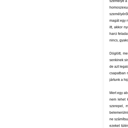
személye a 
homoszexual
személyéről
magát egy r
itt, akkor 
harci felada
nincs, gyako
Döglött, me
senkinek si
de azt lega
csapatban 
jártunk a h
Mert egy ab
nem lehet 
szerepel, 
belemerülni
ne számítsun
ezeket túlé