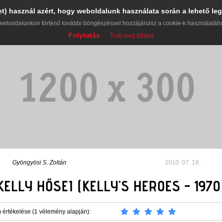
et) használ azért, hogy weboldalunk használata során a lehető leg
weboldalunkon történő további böngészéssel hozzájárulsz a cookie-k használatáh
Folytatás
Tudj meg többet
Gyöngyösi S. Zoltán
2010. 07. 18.
KELLY HŐSEI (KELLY'S HEROES - 1970
 értékelése (1 vélemény alapján):