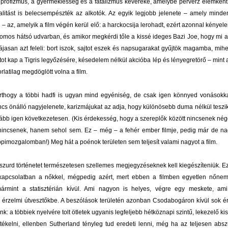
profizmus, a gyermekiesség és a fatalizmus keveréke, amelybe perverz elemként 
itást is belecsempészték az alkotók. Az egyik legjobb jelenete – amely mind
 – az, amelyik a film végén kerül elő: a harckocsija lerohadt, ezért azonnal kényel
omos hátsó udvarban, és amikor megkérdi tőle a kissé ideges Bazi Joe, hogy mi a 
nyájasan azt feleli: bort iszok, sajtot eszek és napsugarakat gyűjtök magamba, mih
tot kap a Tigris legyőzésére, késedelem nélkül akcióba lép és lényegretörő – mint 
rlatilag megdöglött volna a film.
rthogy a többi hadfi is ugyan mind egyéniség, de csak igen könnyed vonásokk
ncs önálló nagyjelenete, karizmájukat az adja, hogy különösebb duma nélkül teszik
lább igen következetesen. (Kis érdekesség, hogy a szereplők között nincsenek né
nincsenek, hanem sehol sem. Ez – még – a fehér ember filmje, pedig már de n
ippimozgalomban!) Meg hát a poénok területen sem teljesít valami nagyot a film.
szurd történetet természetesen szellemes megjegyzéseknek kell kiegészíteniük. Ez
kapcsolatban a nőkkel, mégpedig azért, mert ebben a filmben egyetlen nőne
mármint a statisztérián kívül. Ami nagyon is helyes, végre egy meskete, am
 érzelmi útvesztőkbe. A beszólások területén azonban Csodabogáron kívül sok 
k: a többiek nyelvére tolt ötletek ugyanis legfeljebb hétköznapi szintű, lekezelő ki
rtékelni, ellenben Sutherland tényleg tud eredeti lenni, még ha az teljesen abszu