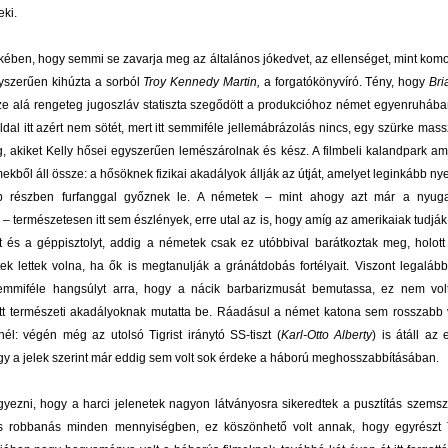
eki.
ében, hogy semmi se zavarja meg az általános jókedvet, az ellenséget, mint kom
yszerűen kihúzta a sorból
Troy Kennedy Martin,
a forgatókönyvíró. Tény, hogy
Bri
e alá rengeteg jugoszláv statiszta szegődött a produkcióhoz német egyenruhában
oldal itt azért nem sötét, mert itt semmiféle jellemábrázolás nincs, egy szürke mas
, akiket Kelly hősei egyszerűen lemészárolnak és kész. A filmbeli kalandpark a
ekből áll össze: a hősöknek fizikai akadályok állják az útját, amelyet leginkább ny
b részben furfanggal győznek le. A németek – mint ahogy azt már a nyugat
– természetesen itt sem észlények, erre utal az is, hogy amíg az amerikaiak tudják
t és a géppisztolyt, addig a németek csak ez utóbbival barátkoztak meg, holott
ttek lettek volna, ha ők is megtanulják a gránátdobás fortélyait. Viszont legaláb
semmiféle hangsúlyt arra, hogy a nácik barbarizmusát bemutassa, ez nem volt
tt természeti akadályoknak mutatta be. Ráadásul a német katona sem rosszabb
nél: végén még az utolsó Tigrist iránytó SS-tiszt (
Karl-Otto Alberty
) is átáll az
ogy a jelek szerint már eddig sem volt sok érdeke a háború meghosszabbításában.
gyezni, hogy a harci jelenetek nagyon látványosra sikeredtek a pusztítás szems
és robbanás minden mennyiségben, ez köszönhető volt annak, hogy egyrészt T