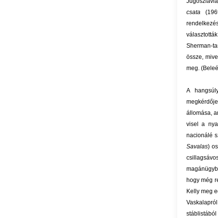
Jugoszláviá
csata
(1969
rendelkezés
választott
Sherman-tan
össze, miv
meg. (Beleé
A hangsúl
megkérdője
állomása, a
visel a ny
nacionálé s
Savalas
) o
csillagsáv
magánügyben
hogy még re
Kelly meg e
Vaskalapról
stáblistábó