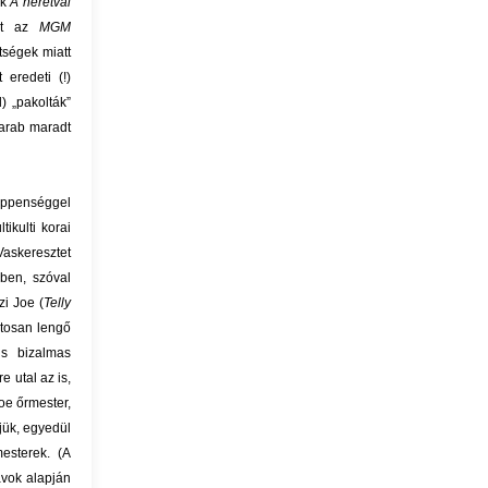
ák
A neretvai
llt az
MGM
tségek miatt
eredeti (!)
) „pakolták”
arab maradt
ppenséggel
ikulti korai
Vaskeresztet
ben, szóval
zi Joe (
Telly
atosan lengő
is bizalmas
 utal az is,
oe őrmester,
jük, egyedül
esterek. (A
ávok alapján