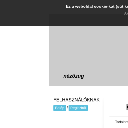
Ez a weboldal cookie-kat (sütik
A 
nézőzug
FELHASZNÁLÓKNAK
/
Belép
Regisztrál
Tartalom