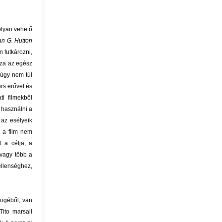
olyan vehető
an G. Hutton
 futkározni,
sza az egész
múgy nem túl
ers erővel és
i filmekből
 használni a
 az esélyeik
b a film nem
 a célja, a
 vagy több a
 ellenséghez,
zögéből, van
ito marsall