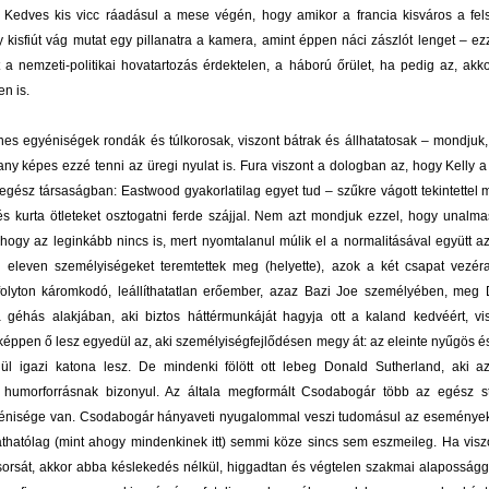
) Kedves kis vicc ráadásul a mese végén, hogy amikor a francia kisváros a fel
y kisfiút vág mutat egy pillanatra a kamera, amint éppen náci zászlót lenget – ezz
tt a nemzeti-politikai hovatartozás érdektelen, a háború őrület, ha pedig az, ak
en is.
zínes egyéniségek rondák és túlkorosak, viszont bátrak és állhatatosak – mondjuk
rany képes ezzé tenni az üregi nyulat is. Fura viszont a dologban az, hogy Kelly 
egész társaságban: Eastwood gyakorlatilag egyet tud – szűkre vágott tekintettel 
és kurta ötleteket osztogatni ferde szájjal. Nem azt mondjuk ezzel, hogy unalmas
hogy az leginkább nincs is, mert nyomtalanul múlik el a normalitásával együtt az
 eleven személyiségeket teremtettek meg (helyette), azok a két csapat vezéral
folyton káromkodó, leállíthatatlan erőember, azaz Bazi Joe személyében, meg 
 géhás alakjában, aki biztos háttérmunkáját hagyja ott a kaland kedvéért, v
ppen ő lesz egyedül az, aki személyiségfejlődésen megy át: az eleinte nyűgös 
ül igazi katona lesz. De mindenki fölött ott lebeg Donald Sutherland, aki a
humorforrásnak bizonyul. Az általa megformált Csodabogár több az egész st
yénisége van. Csodabogár hányaveti nyugalommal veszi tudomásul az események 
thatólag (mint ahogy mindenkinek itt) semmi köze sincs sem eszmeileg. Ha viszo
 sorsát, akkor abba késlekedés nélkül, higgadtan és végtelen szakmai alaposságg