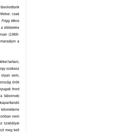
 távolodtunk
Illetve: csak
 Frigg titkos
 a többiek
re
orsan (1966-
 maradjon a
éket tartani,
 egy szakasz
 olyan sem,
tország örök
yugati front
 a tábornoki
gkaparítandó
 kilométerre
 azonban nem
sz szabályai
ezt meg kell