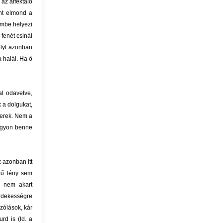
az affektáló
ent elmond a
embe helyezi
fenét csinál
elyt azonban
a halál. Ha ő
al odavetve,
 a dolgukat,
gerek. Nem a
agyon benne
 azonban itt
mű lény sem
i nem akart
érdekességre
szólások, kár
rd is (ld. a