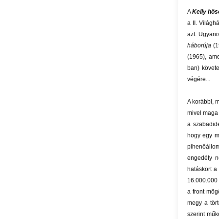
A
Kelly hős
a II. Világh
azt. Ugyanis
háborúja
(1
(1965), ame
ban) követ
végére...
A korábbi, m
mivel maga 
a szabadid
hogy egy má
pihenőállom
engedély né
hatáskört a
16.000.000 
a front mög
megy a tört
szerint műk