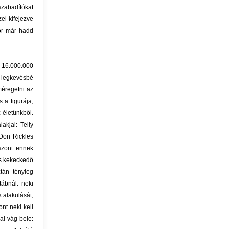
szabadítókat
el kifejezve
kor már hadd
, 16.000.000
a legkevésbé
méregetni az
 a figurája,
 életünkből.
akjai: Telly
Don Rickles
iszont ennek
és kekeckedő
ztán tényleg
ábnál: neki
alakulását,
nt neki kell
al vág bele: