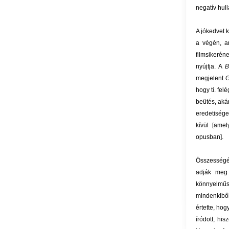
negatív hul
A jókedvet 
a végén, a
filmsikerén
nyújtja. A
B
megjelent
G
hogy ti. fel
beütés, aká
eredetisége
kívül [amel
opusban].
Összességé
adják meg
könnyelműs
mindenkiből
értette, hog
íródott, hi