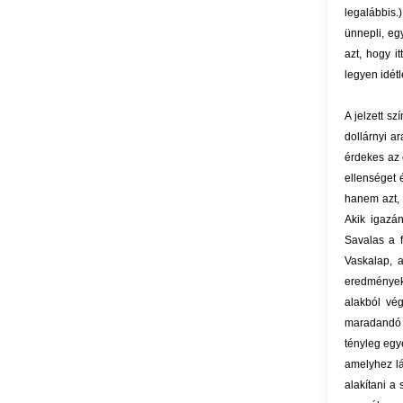
legalábbis.
ünnepli, eg
azt, hogy i
legyen idétl
A jelzett s
dollárnyi a
érdekes az 
ellenséget 
hanem azt, 
Akik igazán
Savalas a 
Vaskalap, a
eredményeké
alakból vég
maradandó 
tényleg eg
amelyhez lá
alakítani a