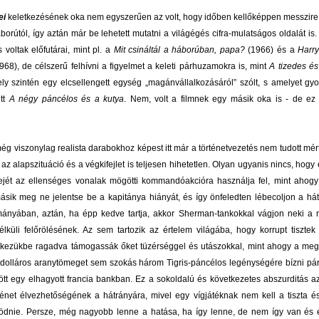
ei
keletkezésének oka nem egyszerűen az volt, hogy időben kellőképpen messzire
áborútól, így aztán már be lehetett mutatni a világégés cifra-mulatságos oldalát is. 
 voltak előfutárai, mint pl. a
Mit csináltál a háborúban, papa?
(1966) és a
Harry
968), de célszerű felhívni a figyelmet a keleti párhuzamokra is, mint
A tizedes és
ly szintén egy elcsellengett egység „magánvállalkozásáról” szólt, s amelyet gy
ett
A négy páncélos és a kutya
. Nem, volt a filmnek egy másik oka is - de ez
ég viszonylag realista darabokhoz képest itt már a történetvezetés nem tudott mért
az alapszituáció és a végkifejlet is teljesen hihetetlen. Olyan ugyanis nincs, hogy
ejét az ellenséges vonalak mögötti kommandóakcióra használja fel, mint ahogy
sik meg ne jelentse be a kapitánya hiányát, és így önfeledten lébecoljon a há
ányában, aztán, ha épp kedve tartja, akkor Sherman-tankokkal vágjon neki a n
lküli felőrölésének. Az sem tartozik az értelem világába, hogy korrupt tisztek
 kezükbe ragadva támogassák őket tüzérséggel és utászokkal, mint ahogy a me
dolláros aranytömeget sem szokás három Tigris-páncélos legénységére bízni pár
ött egy elhagyott francia bankban. Ez a sokoldalú és következetes abszurditás
énet élvezhetőségének a hátrányára, mivel egy vígjátéknak nem kell a tiszta é
ödnie. Persze, még nagyobb lenne a hatása, ha így lenne, de nem így van és 