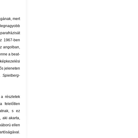
agának, mert
 legnagyobb
parafrázisát
az 1967-ben
az angolban,
benne a beat-
 képkezelési
ős jeleneten
ta
Spielberg
-
a részletek
felelőtlen
atnak, s ez
s, aki akarta,
 háború ellen
artóságával.