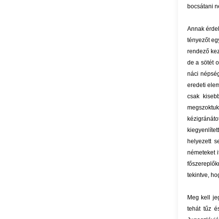
bocsátani n
Annak érdek
tényezőt eg
rendező kez
de a sötét 
náci népség
eredeti elem
csak kiseb
megszoktuk 
kézigránáto
kiegyenlíte
helyezett 
németeket i
főszereplők
tekintve, h
Meg kell je
tehát tűz 