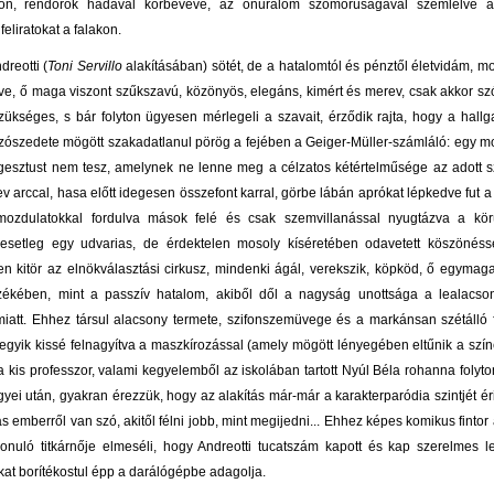
ákon, rendőrök hadával körbevéve, az önuralom szomorúságával szemlélve a
eliratokat a falakon.
dreotti (
Toni Servillo
alakításában) sötét, de a hatalomtól és pénztől életvidám, m
ve, ő maga viszont szűkszavú, közönyös, elegáns, kimért és merev, csak akkor sz
 szükséges, s bár folyton ügyesen mérlegeli a szavait, érződik rajta, hogy a hall
 szószedete mögött szakadatlanul pörög a fejében a Geiger-Müller-számláló: egy 
esztust nem tesz, amelynek ne lenne meg a célzatos kétértelműsége az adott s
v arccal, hasa előtt idegesen összefont karral, görbe lábán aprókat lépkedve fut a
élmozdulatokkal fordulva mások felé és csak szemvillanással nyugtázva a körü
(esetleg egy udvarias, de érdektelen mosoly kíséretében odavetett köszönésse
n kitör az elnökválasztási cirkusz, mindenki ágál, verekszik, köpköd, ő egymag
zékében, mint a passzív hatalom, akiből dől a nagyság unottsága a lealacsony
iatt. Ehhez társul alacsony termete, szifonszemüvege és a markánsan szétálló 
egyik kissé felnagyítva a maszkírozással (amely mögött lényegében eltűnik a szín
ta kis professzor, valami kegyelemből az iskolában tartott Nyúl Béla rohanna folyt
gyei után, gyakran érezzük, hogy az alakítás már-már a karakterparódia szintjét éri 
 emberről van szó, akitől félni jobb, mint megijedni... Ehhez képes komikus fintor
onuló titkárnője elmeséli, hogy Andreotti tucatszám kapott és kap szerelmes l
at borítékostul épp a darálógépbe adagolja.