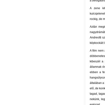
a befogadha
A zene kit
kulcsjelene
rockig, de m
Aztán megé
nagydrámát
Andreotti s
képkockáit l
A film nem 
döbbenetese
kibeszél a
államnak és
ebben a fel
hangsúlyoz
általában a
elő, de kon
tagad, taga
nekünk, le
egészet.