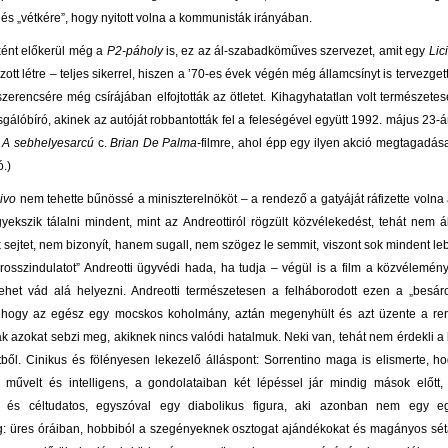
és „vétkére”, hogy nyitott volna a kommunisták irányában.
ként előkerül még a
P2-páholy
is, ez az ál-szabadköműves szervezet, amit egy
Lic
ott létre – teljes sikerrel, hiszen a ’70-es évek végén még államcsínyt is tervezge
zerencsére még csírájában elfojtották az ötletet. Kihagyhatatlan volt természete
sgálóbíró, akinek az autóját robbantották fel a feleségével együtt 1992. május 23-
i
A sebhelyesarcú
c.
Brian De Palma-
filmre, ahol épp egy ilyen akció megtagadása
ó.)
divo
nem tehette bűnössé a miniszterelnököt – a rendező a gatyáját ráfizette volna a
gyekszik tálalni mindent, mint az Andreottiról rögzült közvélekedést, tehát nem áll
sejtet, nem bizonyít, hanem sugall, nem szögez le semmit, viszont sok mindent leb
 „rosszindulatot” Andreotti ügyvédi hada, ha tudja – végül is a film a közvéleményr
het vád alá helyezni. Andreotti természetesen a felháborodott ezen a „besáro
a, hogy az egész egy mocskos koholmány, aztán megenyhült és azt üzente a re
k azokat sebzi meg, akiknek nincs valódi hatalmuk. Neki van, tehát nem érdekli a
tből. Cinikus és fölényesen lekezelő álláspont: Sorrentino maga is elismerte, ho
 művelt és intelligens, a gondolataiban két lépéssel jár mindig mások előtt
n és céltudatos, egyszóval egy diabolikus figura, aki azonban nem egy e
: üres óráiban, hobbiból a szegényeknek osztogat ajándékokat és magányos sét