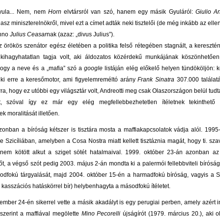
Gyula... Nem, nem
Horn
elvtársról van szó, hanem egy másik Gyuláról:
Giulio An
asz miniszterelnökről, mivel ezt a címet adták neki tisztelői (de még inkább az elle
nno
Julius Ceasar
nak (azaz: „divus Julius”).
az örökös szenátor egész életében a politika felső rétegében stagnált, a kereszt
kihagyhatatlan tagja volt, aki áldozatos közérdekű munkájának köszönhetően
 hogy a neve és a „mafia” szó a
google
listáján elég előkelő helyen tündököljön: 
d ki erre a keresőmotor, ami figyelemreméltó arány
Frank Sinatra
307.000 találat
arra, hogy ez utóbbi egy világsztár volt, Andreotti meg csak Olaszországon belül tud
t, szóval így ez már egy elég megfellebbezhetetlen ítéletnek tekinthető p
 moralitását illetően.
azonban a bíróság kétszer is tisztára mosta a maffiakapcsolatok vádja alól. 1995
re Szicíliában, amelyben a Cosa Nostra miatt kellett tisztáznia magát, hogy ti. sz
nem kötött alkut a sziget sötét hatalmaival. 1999. október 23-án azonban az
őt, a végső szót pedig 2003. május 2-án mondta ki a palermói fellebbviteli bíróság:
odfokú tárgyalását, majd 2004. október 15-én a harmadfokú bíróság, vagyis a 
 kasszációs hatáskörrel bír) helybenhagyta a másodfokú ítéletet.
ember 24-én sikerrel vette a másik akadályt is egy perugiai perben, amely azért in
szerint a maffiával megölette
Mino Pecorelli
újságírót (1979. március 20.), aki o