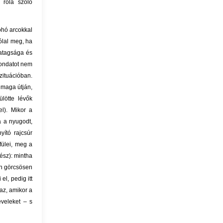
 róla szóló
ohó arcokkal
ólal meg, ha
gatagsága és
mondatot nem
zituációban.
 maga útján,
lötte lévők
l). Mikor a
a a nyugodt,
ító rajcsúr
fülei, meg a
ész): mintha
on görcsösen
el, pedig itt
 az, amikor a
eveleket – s