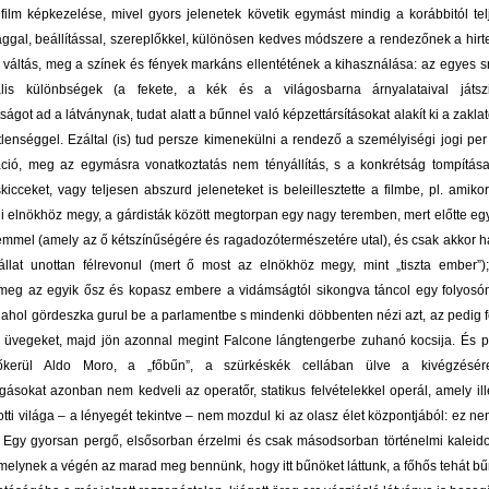
film képkezelése, mivel gyors jelenetek követik egymást mindig a korábbitól tel
ággal, beállítással, szereplőkkel, különösen kedves módszere a rendezőnek a hirt
 váltás, meg a színek és fények markáns ellentétének a kihasználása: az egyes sni
lis különbségek (a fekete, a kék és a világosbarna árnyalataival játszi
ágot ad a látványnak, tudat alatt a bűnnel való képzettársításokat alakít ki a zakla
etlenséggel. Ezáltal (is) tud persze kimenekülni a rendező a személyiségi jogi per 
áció, meg az egymásra vonatkoztatás nem tényállítás, s a konkrétság tompítás
icceket, vagy teljesen abszurd jeleneteket is beleillesztette a filmbe, pl. amikor
i elnökhöz megy, a gárdisták között megtorpan egy nagy teremben, mert előtte eg
emmel (amely az ő kétszínűségére és ragadozótermészetére utal), és csak akkor h
állat unottan félrevonul (mert ő most az elnökhöz megy, mint „tiszta ember”)
meg az egyik ősz és kopasz embere a vidámságtól sikongva táncol egy folyosó
, ahol gördeszka gurul be a parlamentbe s mindenki döbbenten nézi azt, az pedig 
z üvegeket, majd jön azonnal megint Falcone lángtengerbe zuhanó kocsija. És 
lőkerül Aldo Moro, a „főbűn”, a szürkéskék cellában ülve a kivégzésér
sokat azonban nem kedveli az operatőr, statikus felvételekkel operál, amely ille
tti világa – a lényegét tekintve – nem mozdul ki az olasz élet központjából: ez ne
 Egy gyorsan pergő, elsősorban érzelmi és csak másodsorban történelmi kaleid
melynek a végén az marad meg bennünk, hogy itt bűnöket láttunk, a főhős tehát b