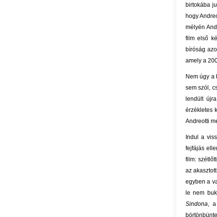
birtokába j
hogy Andreot
mélyén Andr
film első k
bíróság azo
amely a 200
Nem úgy a 
sem szól, c
lendült újr
érzékletes 
Andreotti m
Indul a vis
fejfájás ell
film: szétl
az akasztot
egyben a va
le nem buko
Sindona
, a
börtönbünte