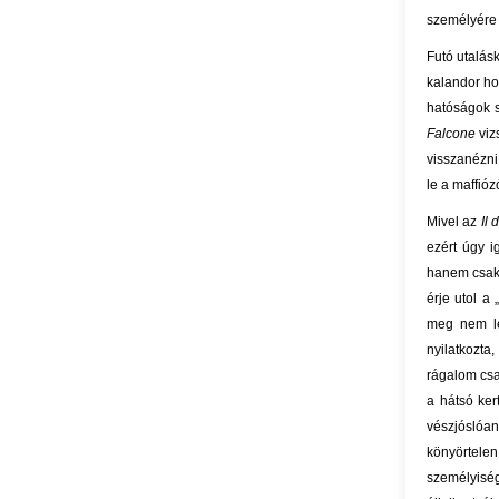
személyére 
Futó utalás
kalandor hoz
hatóságok s
Falcone
viz
visszanézn
le a maffióz
Mivel az
Il 
ezért úgy i
hanem csak 
érje utol a
meg nem le
nyilatkozt
rágalom csa
a hátsó ker
vészjóslóan
könyörtele
személyiség