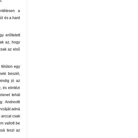
t.
entétesen a
ól és a hard
y erőltetett
ak az, hogy
csak az első
 félúton egy
neki beszél,
indig jó az
 és elintézi
elenet tehát
: Andreotti
nciáját adná
 arccal csak
m vallott be
sá teszi az