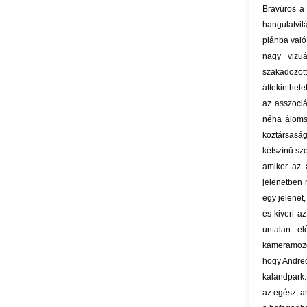
Bravúros a 
hangulatvil
plánba való
nagy vizuá
szakadozotts
áttekinthet
az asszoci
néha álomsk
köztársaság
kétszínű sz
amikor az 
jelenetben 
egy jelenet
és kiveri a
untalan e
kameramozgá
hogy Andreo
kalandpark.
az egész, a