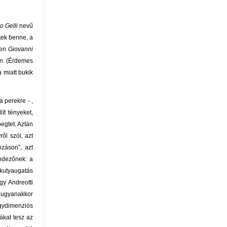
io Gelli
nevű
ttek benne, a
sen
Giovanni
án. (Érdemes
 miatt bukik
 perekre - ,
ít tényeket,
egtet. Aztán
ől szól, azt
záson”, azt
ndezőnek: a
 kutyaugatás
gy Andreotti
, ugyanakkor
gydimenziós
ákat tesz az