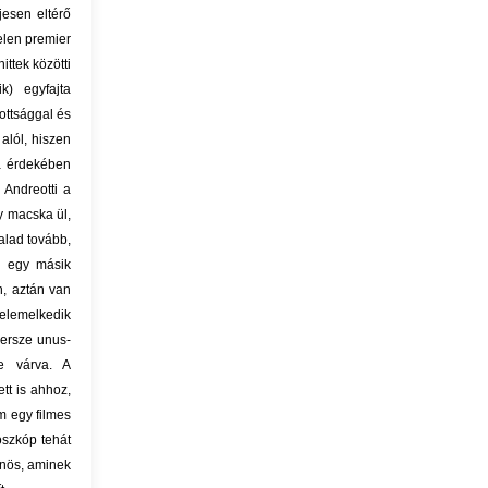
jesen eltérő
elen premier
ttek közötti
k) egyfajta
tottsággal és
alól, hiszen
a érdekében
 Andreotti a
y macska ül,
alad tovább,
; egy másik
n, aztán van
felemelkedik
persze unus-
e várva. A
tt is ahhoz,
m egy filmes
oszkóp tehát
űnös, aminek