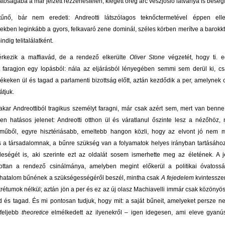
tóságába a már jelzett rezzenéstelen, kiégett öreg arc vészjósló látványa is besegí
űnő, bár nem eredeti: Andreotti látszólagos teknőctermetével éppen ell
tekben leginkább a gyors, felkavaró zene dominál, széles körben merítve a barokkt
indig telitalálatként.
rkezik a maffiavád, de a rendező elkerülte
Oliver Stone
végzetét, hogy ti. eg
 faragjon egy lopásból: nála az eljárásból lényegében semmi sem derül ki, cs
zékeken ül és tagad a parlamenti bizottság előtt, aztán kezdődik a per, amelynek 
átjuk.
akar Andreottiból tragikus személyt faragni, már csak azért sem, mert van benne
n hatásos jelenet: Andreotti otthon ül és váratlanul őszinte lesz a nézőhöz, 
 műből, egyre hisztériásabb, emeltebb hangon közli, hogy az elvont jó nem m
 a társadalomnak, a bűnre szükség van a folyamatok helyes irányban tartásához,
eségét is, aki szerinte ezt az oldalát sosem ismerhette meg az életének. A j
ottan a rendező csinálmánya, amelyben megint előkerül a politikai óvatosság
 hatalom bűnének a szükségességéről beszél, mintha csak
A fejedelem
kvintessze
krétumok nélkül; aztán jön a per és ez az új olasz Machiavelli immár csak közönyös
d és tagad. És mi pontosan tudjuk, hogy mit: a saját bűneit, amelyeket persze ne
gfeljebb
theoretice
elmélkedett az ilyenekről – igen idegesen, ami eleve gyanús