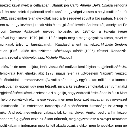
ezett kávét nyelt a cellájában. Utánuk jön
Carlo Alberto Della Chiesa
rendőrtá
 1-én nevezetek ki palermói prefektussá, hogy véget vessen a helyi maffiaháborún
: 1982. szeptember 3-án gyilkoltak meg a feleségével együtt a kocsijában. Na de n
em az, hogy kezébe jutottak Aldo Moro „pikáns” levelei Andreottiról, amelyeket Pec
i. Jön
Giorgio Ambrosoli
ügyvéd holtteste, aki 1974-től a
Privata Finan
tával foglalkozott: 1979. július 12-én kapta meg a maga golyóit az utcán, mivel esz
unkáját. Értsd: túl tapintatlanul… Ráadásul a fent már jelzett
Michele Sindon
ellen. [Erről külön film született
Hétköznapi hősök
(1995) címmel. Rendező: 
tani, szóval a felügyelő, azaz
Michele Placido
.]
n először, de nem utoljára, tehát visszatérő motívumként folyton megjelenik
Aldo Mo
demokrata Párt elnöke, akit 1978. május 9-én (a „Győzelem Napján”) végzet
élsőbaloldali terrorszervezet. (Az volt a bűne, hogy együtt akart működni a kommuni
zélsőbalnak éppen úgy nem tetszett, mint a kereszténydemokraták centrumának.)
egjelenítésével következetesen azt sugallja, hogy Andreotti érdekében is állt a Mor
erhelő bizonyítékok eltüntetése végett, mert nem tépte szét magát a nagy igyekeze
 felkutassák. Ezt érdekesen támasztja alá a történelem furcsasága is: aznap r
 amikor Andreottit negyedszer választották kormányfővé... Amikor pedig a film közep
llanat erejéig gyónni kezd az állam bűneiről, megjegyzést tesz a szovjet behatásra
lpolitikában mindenáron meg kellett akadályozni, s ekkor nem lehet ekkor nem g