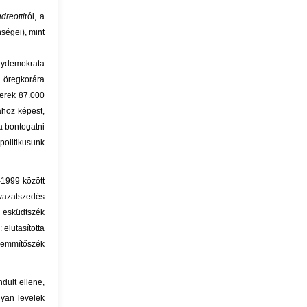
dreotti
ról, a
nségei), mint
énydemokrata
 öregkorára
kerek 87.000
ához képest,
ta bontogatni
olitikusunk
-1999 között
avazatszedés
 esküdtszék
 elutasította
Semmítőszék
dult ellene,
lyan levelek