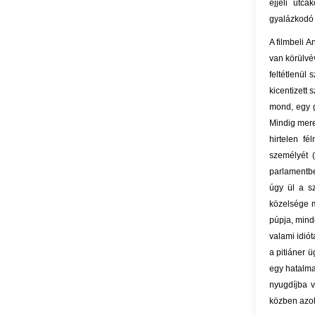
éjjeli utc
gyalázkodó f
A filmbeli An
van körülvé
feltétlenül
kicentizett
mond, egy g
Mindig mere
hirtelen f
személyét 
parlamentbe
úgy ül a s
közelsége m
púpja, mind
valami idió
a pitiáner ü
egy hatalmas
nyugdíjba v
közben azok