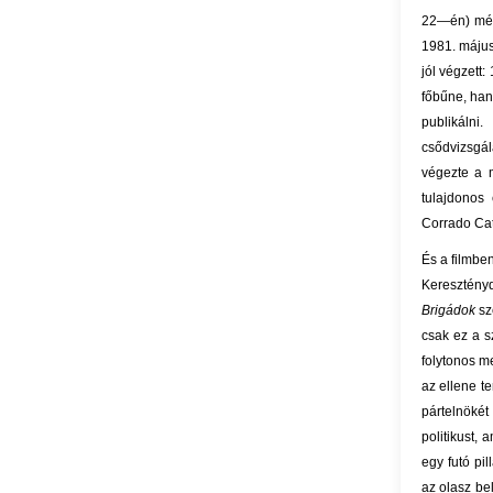
22—én) mérg
1981. május
jól végzett
főbűne, han
publikáln
csődvizsgála
végezte a m
tulajdonos 
Corrado Cat
És a filmbe
Keresztény
Brigádok
sz
csak ez a s
folytonos m
az ellene t
pártelnökét
politikust,
egy futó pi
az olasz be