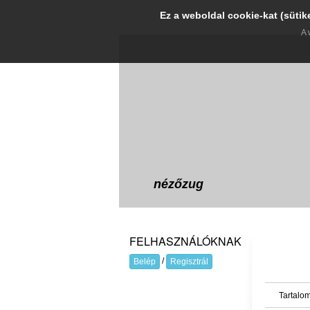
Ez a weboldal cookie-kat (sütik
A 
nézőzug
FELHASZNÁLÓKNAK
/
Belép
Regisztrál
Tartalom