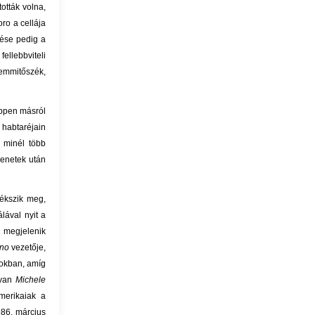
ották volna,
oro a cellája
lése pedig a
ellebbviteli
Semmitőszék,
éppen másról
 habtaréjain
k minél több
lenetek után
lékszik meg,
álával nyit a
n megjelenik
no
vezetője,
sokban, amíg
 van
Michele
merikaiak a
986. március