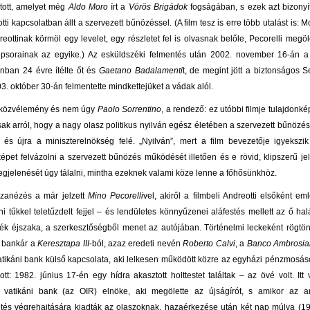
utott, amelyet még
Aldo Moro
írt a
Vörös Brigádok
fogságában, s ezek azt bizonyít
ti kapcsolatban állt a szervezett bűnözéssel. (A film tesz is erre több utalást is: M
eottinak körmöl egy levelet, egy részletet fel is olvasnak belőle, Pecorelli megö
épsorainak az egyike.) Az esküldszéki felmentés után 2002. november 16-án a f
nban 24 évre ítélte őt és
Gaetano Badalamenti
t, de megint jött a biztonságos 
3. október 30-án felmentette mindkettejüket a vádak alól.
közvélemény és nem úgy
Paolo Sorrentino
, a rendező: ez utóbbi filmje tulajdonk
sak arról, hogy a nagy olasz politikus nyilván egész életében a szervezett bűnözés
a és újra a miniszterelnökség felé. „Nyilván”, mert a film bevezetője igyekszi
képet felvázolni a szervezett bűnözés működését illetően és e rövid, klipszerű je
egjelenését úgy tálalni, mintha ezeknek valami köze lenne a főhősünkhöz.
szanézés a már jelzett
Mino Pecorelli
vel, akiről a filmbeli Andreotti elsőként em
eni tűkkel teletűzdelt fejjel – és lendületes könnyűzenei aláfestés mellett az ő hal
őtték éjszaka, a szerkesztőségből menet az autójában. Történelmi leckeként rögtö
t bankár a
Keresztapa III
-ból, azaz eredeti nevén
Roberto Calvi
, a
Banco Ambrosia
tikáni bank külső kapcsolata, aki lelkesen működött közre az egyházi pénzmosá
tt: 1982. június 17-én egy hídra akasztott holttestet találtak – az övé volt. Itt
 vatikáni bank (az OIR) elnöke, aki megölette az újságírót, s amikor az a
tés végrehajtására kiadták az olaszoknak, hazaérkezése után két nap múlva (1