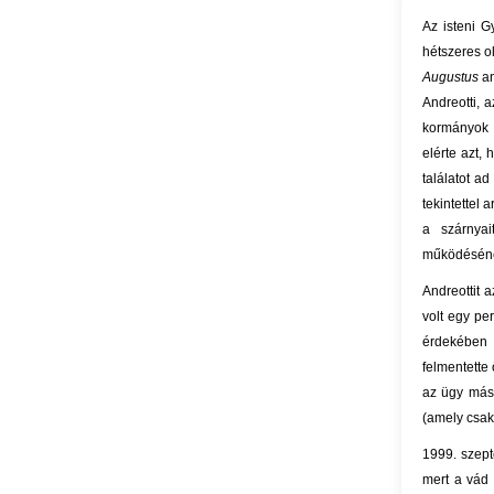
Az isteni 
hétszeres ol
Augustus
a
Andreotti, 
kormányok 
elérte azt,
találatot a
tekintettel 
a szárnyai
működésének
Andreottit 
volt egy pe
érdekében 
felmentette 
az ügy más
(amely csak
1999. szept
mert a vád 